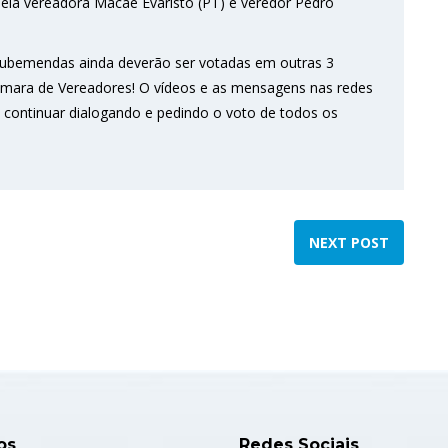
la vereadora Macaé Evaristo (PT) e veredor Pedro
ubemendas ainda deverão ser votadas em outras 3
Câmara de Vereadores! O vídeos e as mensagens nas redes
s continuar dialogando e pedindo o voto de todos os
NEXT POST
os
Redes Sociais