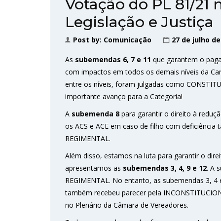
Votação do PL 81/21
Legislação e Justiça
Post by:
Comunicação
27 de julho de
As
subemendas 6, 7 e 11
que garantem o pa
com impactos em todos os demais níveis da Car
entre os níveis, foram julgadas como CONSTI
importante avanço para a Categoria!
A
subemenda 8
para garantir o direito à reduç
os ACS e ACE em caso de filho com deficiênci
REGIMENTAL.
Além disso, estamos na luta para garantir o dire
apresentamos as
subemendas 3, 4, 9 e 12
. A
REGIMENTAL. No entanto, as subemendas 3, 4 
também recebeu parecer pela INCONSTITUCIONA
no Plenário da Câmara de Vereadores.