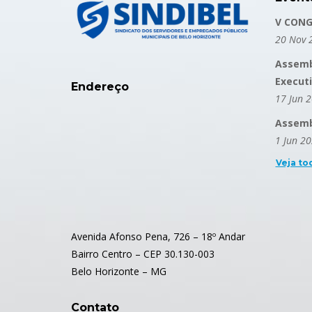
V CONG
20 Nov 
Assemb
Execut
Endereço
17 Jun 
Assembl
1 Jun 2
Veja to
Avenida Afonso Pena, 726 – 18º Andar
Bairro Centro – CEP 30.130-003
Belo Horizonte – MG
Contato