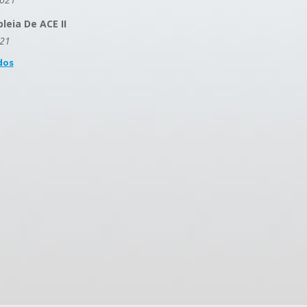
eia De ACE II
021
dos