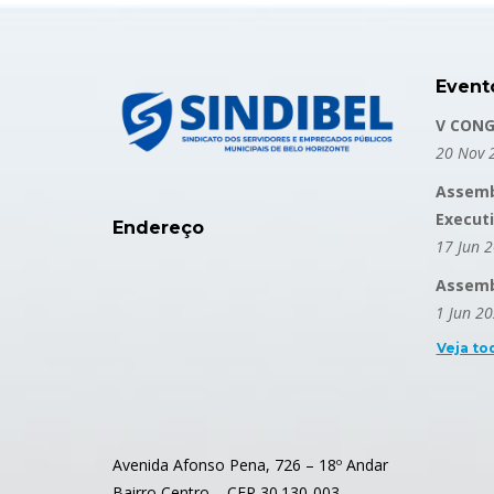
Event
V CONG
20 Nov 
Assemb
Execut
Endereço
17 Jun 
Assembl
1 Jun 2
Veja to
Avenida Afonso Pena, 726 – 18º Andar
Bairro Centro – CEP 30.130-003