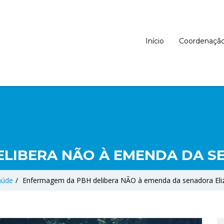
Início
Coordenaçã
LIBERA NÃO À EMENDA DA S
aúde
/
Enfermagem da PBH delibera NÃO à emenda da senadora Eli