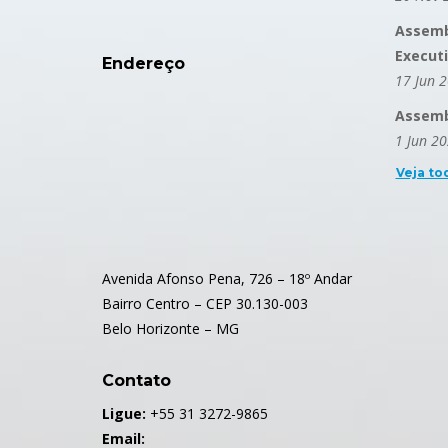
Assemb
Execut
Endereço
17 Jun 
Assembl
1 Jun 2
Veja to
Avenida Afonso Pena, 726 – 18º Andar
Bairro Centro – CEP 30.130-003
Belo Horizonte – MG
Contato
Ligue:
+55 31 3272-9865
Email: