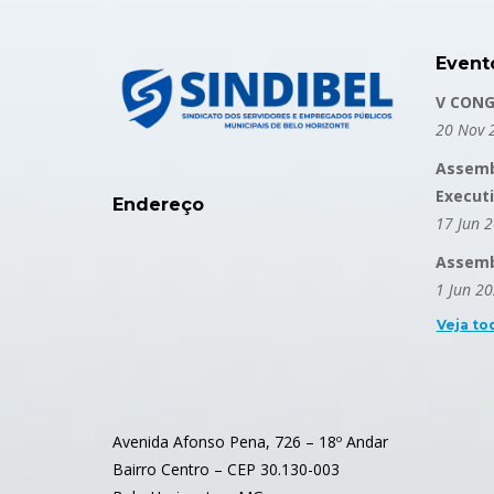
Event
V CONG
20 Nov 
Assemb
Execut
Endereço
17 Jun 
Assembl
1 Jun 2
Veja to
Avenida Afonso Pena, 726 – 18º Andar
Bairro Centro – CEP 30.130-003