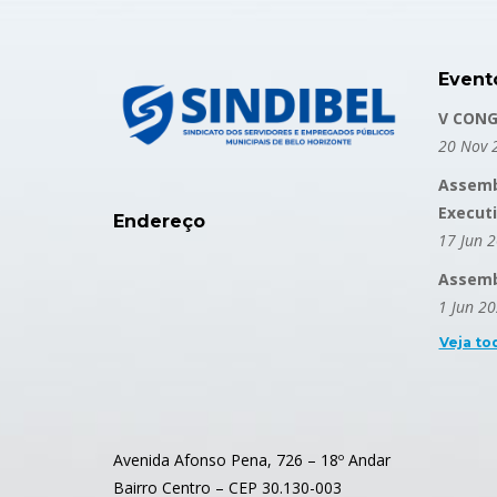
Event
V CONG
20 Nov 
Assemb
Execut
Endereço
17 Jun 
Assembl
1 Jun 2
Veja to
Avenida Afonso Pena, 726 – 18º Andar
Bairro Centro – CEP 30.130-003