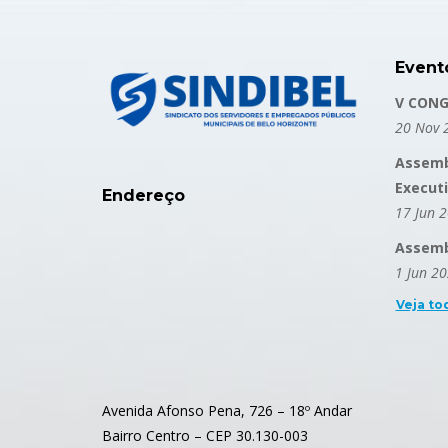
Event
V CONG
20 Nov 
Assemb
Execut
Endereço
17 Jun 
Assembl
1 Jun 2
Veja to
Avenida Afonso Pena, 726 – 18º Andar
Bairro Centro – CEP 30.130-003