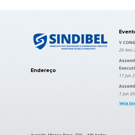
Event
V CONG
20 Nov 
Assemb
Execut
Endereço
17 Jun 
Assembl
1 Jun 2
Veja to