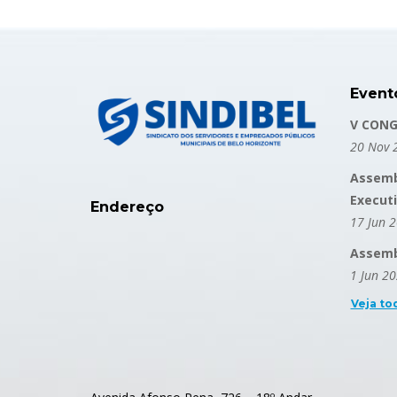
Event
V CONG
20 Nov 
Assemb
Execut
Endereço
17 Jun 
Assembl
1 Jun 2
Veja to