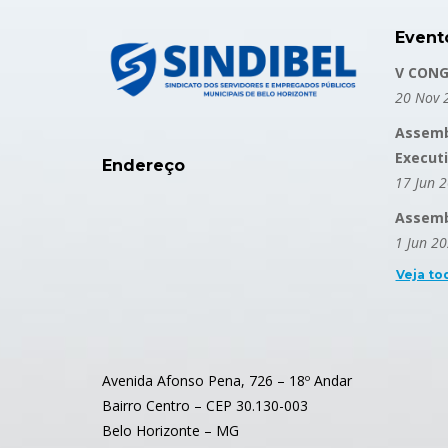
Event
V CONG
20 Nov 
Assemb
Execut
Endereço
17 Jun 
Assembl
1 Jun 2
Veja to
Avenida Afonso Pena, 726 – 18º Andar
Bairro Centro – CEP 30.130-003
Belo Horizonte – MG