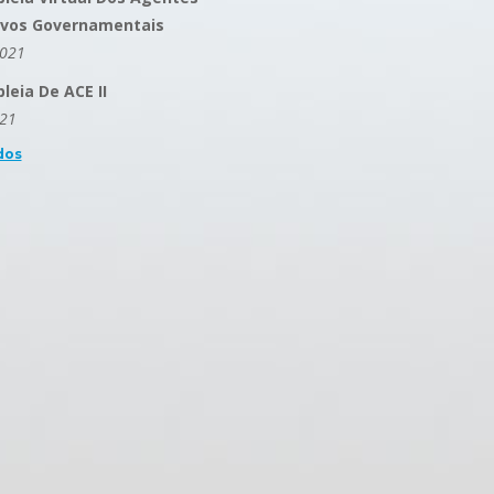
ivos Governamentais
2021
eia De ACE II
021
dos