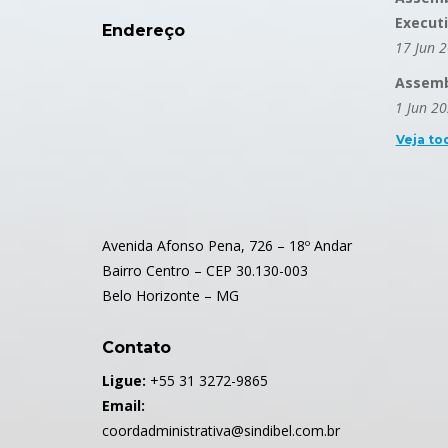
Execut
Endereço
17 Jun 
Assembl
1 Jun 2
Veja to
Avenida Afonso Pena, 726 – 18º Andar
Bairro Centro – CEP 30.130-003
Belo Horizonte – MG
Contato
Ligue:
+55 31 3272-9865
Email:
coordadministrativa@sindibel.com.br