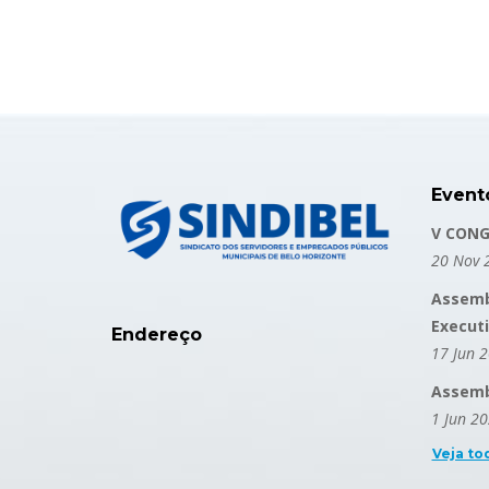
Event
V CONG
20 Nov 
Assemb
Execut
Endereço
17 Jun 
Assembl
1 Jun 2
Veja to