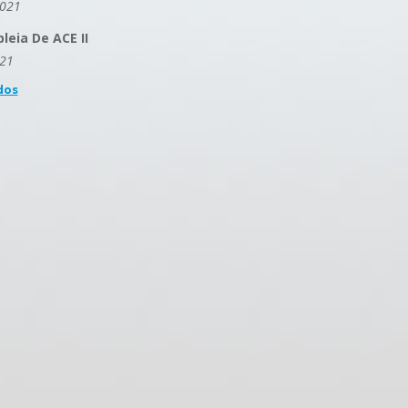
2021
eia De ACE II
021
dos