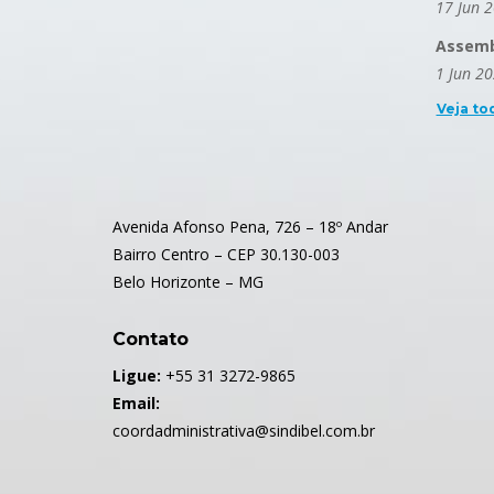
17 Jun 
Assembl
1 Jun 2
Veja to
Avenida Afonso Pena, 726 – 18º Andar
Bairro Centro – CEP 30.130-003
Belo Horizonte – MG
Contato
Ligue:
+55 31 3272-9865
Email:
coordadministrativa@sindibel.com.br