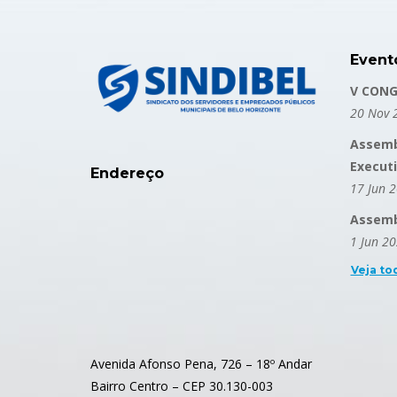
Event
V CONG
20 Nov 
Assemb
Execut
Endereço
17 Jun 
Assembl
1 Jun 2
Veja to
Avenida Afonso Pena, 726 – 18º Andar
Bairro Centro – CEP 30.130-003