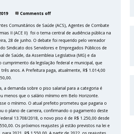
2019
Comments off
entes Comunitários de Saúde (ACS), Agentes de Combate
s II (ACE II) foi o tema central de audiência pública na
ira, 28 de junho. O debate foi requerido pelo vereador
do Sindicato dos Servidores e Empregados Públicos de
al de Saúde, da Assembleia Legislativa (MG) e da
o cumprimento da legislação federal e municipal, que
três anos. A Prefeitura paga, atualmente, R$ 1.014,00
50,00.
 a demanda sobre o piso salarial para a categoria é
ebeu menos que o salário mínimo em Belo Horizonte.
sse o mínimo. O atual prefeito prometeu que pagaria o
vou o plano de carreira, confirmando o pagamento deste
i Federal 13.708/2018, o novo piso é de R$ 1.250,00 desde
550,00. Os próximos reajustes já estão previstos na lei e
 para 2021, R$ 1.550,00. A partir de 2022, os reajustes