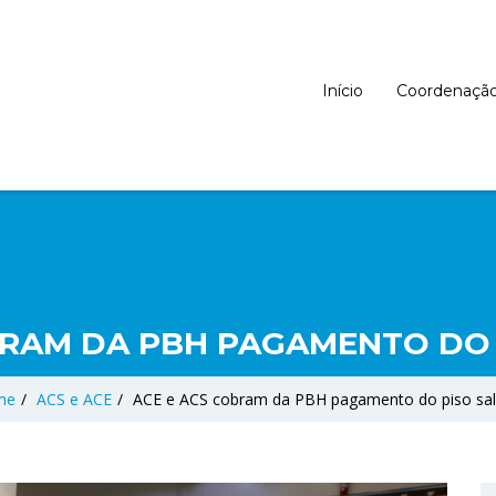
Início
Coordenaçã
BRAM DA PBH PAGAMENTO DO 
me
/
ACS e ACE
/
ACE e ACS cobram da PBH pagamento do piso sala