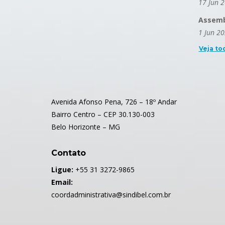
17 Jun 
Assembl
1 Jun 2
Veja to
Avenida Afonso Pena, 726 – 18º Andar
Bairro Centro – CEP 30.130-003
Belo Horizonte – MG
Contato
Ligue:
+55 31 3272-9865
Email:
coordadministrativa@sindibel.com.br