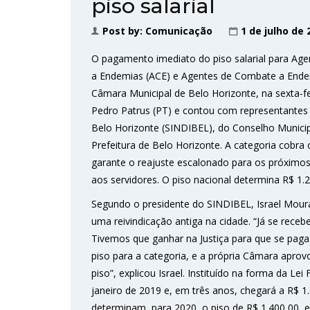
piso salarial
Post by:
Comunicação
1 de julho de 
O pagamento imediato do piso salarial para Ag
a Endemias (ACE) e Agentes de Combate a Endemia
Câmara Municipal de Belo Horizonte, na sexta-fe
Pedro Patrus (PT) e contou com representantes 
Belo Horizonte (SINDIBEL), do Conselho Municip
Prefeitura de Belo Horizonte. A categoria cobra 
garante o reajuste escalonado para os próximos 
aos servidores. O piso nacional determina R$ 1.2
Segundo o presidente do SINDIBEL, Israel Moura,
uma reivindicação antiga na cidade. “Já se rec
Tivemos que ganhar na Justiça para que se paga
piso para a categoria, e a própria Câmara apro
piso”, explicou Israel. Instituído na forma da Le
janeiro de 2019 e, em três anos, chegará a R$ 1.
determinam, para 2020, o piso de R$ 1.400,00, e,