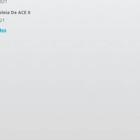
2021
eia De ACE II
021
dos