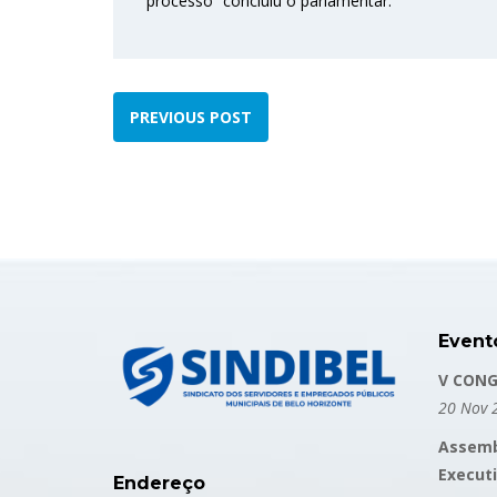
processo” concluiu o parlamentar.
PREVIOUS POST
Event
V CONG
20 Nov 
Assemb
Execut
Endereço