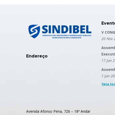
Event
V CONG
20 Nov 
Assemb
Execut
Endereço
17 Jun 
Assembl
1 Jun 2
Veja to
Avenida Afonso Pena, 726 – 18º Andar