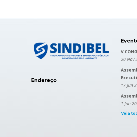
Event
V CONG
20 Nov 
Assemb
Execut
Endereço
17 Jun 
Assembl
1 Jun 2
Veja to