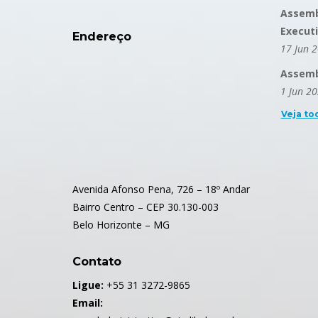
Assemb
Execut
Endereço
17 Jun 
Assembl
1 Jun 2
Veja to
Avenida Afonso Pena, 726 – 18º Andar
Bairro Centro – CEP 30.130-003
Belo Horizonte – MG
Contato
Ligue:
+55 31 3272-9865
Email: